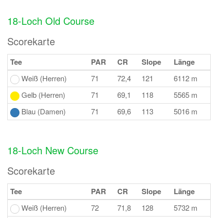
18-Loch Old Course
Scorekarte
Tee
PAR
CR
Slope
Länge
Weiß (Herren)
71
72,4
121
6112 m
Gelb (Herren)
71
69,1
118
5565 m
Blau (Damen)
71
69,6
113
5016 m
18-Loch New Course
Scorekarte
Tee
PAR
CR
Slope
Länge
Weiß (Herren)
72
71,8
128
5732 m