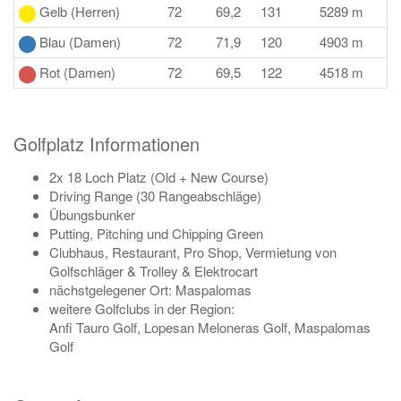
Gelb (Herren)
72
69,2
131
5289 m
Blau (Damen)
72
71,9
120
4903 m
Rot (Damen)
72
69,5
122
4518 m
Golfplatz Informationen
2x 18 Loch Platz (Old + New Course)
Driving Range (30 Rangeabschläge)
Übungsbunker
Putting, Pitching und Chipping Green
Clubhaus, Restaurant, Pro Shop, Vermietung von
Golfschläger & Trolley & Elektrocart
nächstgelegener Ort: Maspalomas
weitere Golfclubs in der Region:
Anfi Tauro Golf, Lopesan Meloneras Golf, Maspalomas
Golf