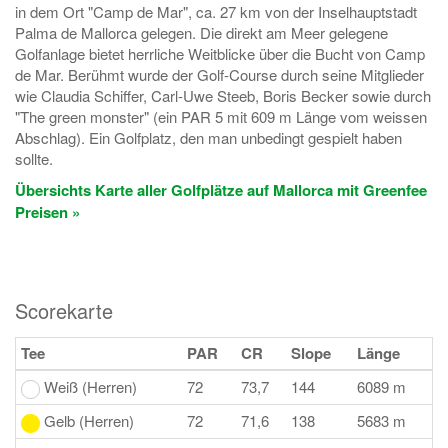
in dem Ort "Camp de Mar", ca. 27 km von der Inselhauptstadt
Palma de Mallorca gelegen. Die direkt am Meer gelegene
Golfanlage bietet herrliche Weitblicke über die Bucht von Camp
de Mar. Berühmt wurde der Golf-Course durch seine Mitglieder
wie Claudia Schiffer, Carl-Uwe Steeb, Boris Becker sowie durch
"The green monster" (ein PAR 5 mit 609 m Länge vom weissen
Abschlag). Ein Golfplatz, den man unbedingt gespielt haben
sollte.
Übersichts Karte aller Golfplätze auf Mallorca mit Greenfee
Preisen »
Scorekarte
Tee
PAR
CR
Slope
Länge
Weiß (Herren)
72
73,7
144
6089 m
Gelb (Herren)
72
71,6
138
5683 m