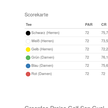
Scorekarte
Tee
PAR
CR
Schwarz (Herren)
72
75,7
Weiß (Herren)
72
73,5
Gelb (Herren)
72
72,2
Grün (Damen)
72
76,1
Blau (Damen)
72
75,6
Rot (Damen)
72
72
Greenfee Preise Golf Son Gual