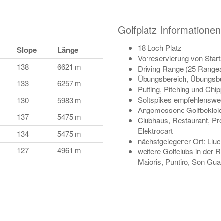
Golfplatz Informationen
18 Loch Platz
Slope
Länge
Vorreservierung von Star
138
6621 m
Driving Range (25 Range
Übungsbereich, Übungsb
133
6257 m
Putting, Pitching und Chi
Softspikes empfehlenswe
130
5983 m
Angemessene Golfbekleid
137
5475 m
Clubhaus, Restaurant, Pr
Elektrocart
134
5475 m
nächstgelegener Ort: Llu
127
4961 m
weitere Golfclubs in der R
Maioris, Puntiro, Son Gual