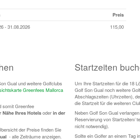
m
Preis
26 - 31.08.2026
115,00
chen
Startzeiten buc
Son Gual und weitere Golfclubs
Um Ihre Startzeiten für die 18 
ichtskarte Greenfees Mallorca
Golf Son Gual noch weitere Gol
Abschlagszeiten (Uhrzeiten), d
die Startzeit für die weiteren C
nd somit Greenfee
r Nähe Ihres Hotels
oder
in der
Neben Golf Son Gual verlangen 
Reservierung von Startzeiten/ t
nicht notwendig).
Übersicht der Preise finden Sie
Sollte ein Golfer an einem Tag i
Gual
- alle Zeiträume anzeigen.