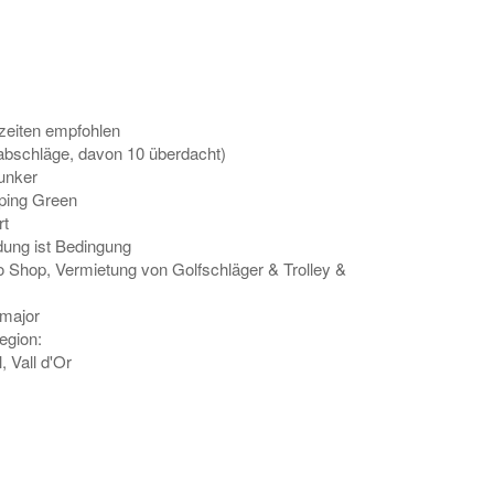
tzeiten empfohlen
abschläge, davon 10 überdacht)
unker
pping Green
rt
ung ist Bedingung
o Shop, Vermietung von Golfschläger & Trolley &
cmajor
egion:
, Vall d'Or