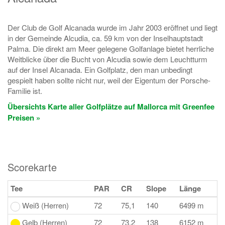
Der Club de Golf Alcanada wurde im Jahr 2003 eröffnet und liegt
in der Gemeinde Alcudia, ca. 59 km von der Inselhauptstadt
Palma. Die direkt am Meer gelegene Golfanlage bietet herrliche
Weitblicke über die Bucht von Alcudia sowie dem Leuchtturm
auf der Insel Alcanada. Ein Golfplatz, den man unbedingt
gespielt haben sollte nicht nur, weil der Eigentum der Porsche-
Familie ist.
Übersichts Karte aller Golfplätze auf Mallorca mit Greenfee
Preisen »
Scorekarte
Tee
PAR
CR
Slope
Länge
Weiß (Herren)
72
75,1
140
6499 m
Gelb (Herren)
72
73,2
138
6152 m